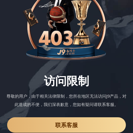
访问限制
尊敬的用户，由于相关法律限制，您所在地区无法访问J9产品，对
此造成的不便，我们深表歉意，您如有疑问请联系客服。
联系客服